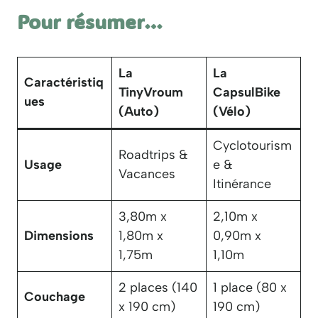
Pour résumer…
La
La
Caractéristiq
TinyVroum
CapsulBike
ues
(Auto)
(Vélo)
Cyclotourism
Roadtrips &
Usage
e &
Vacances
Itinérance
3,80m x
2,10m x
Dimensions
1,80m x
0,90m x
1,75m
1,10m
2 places (140
1 place (80 x
Couchage
x 190 cm)
190 cm)